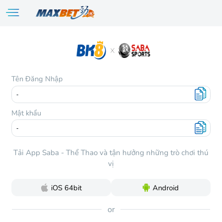
Tên Đăng Nhập
Mật khẩu
Tải App Saba - Thể Thao và tận hưởng những trò chơi thú
vị
iOS 64bit
Android
or